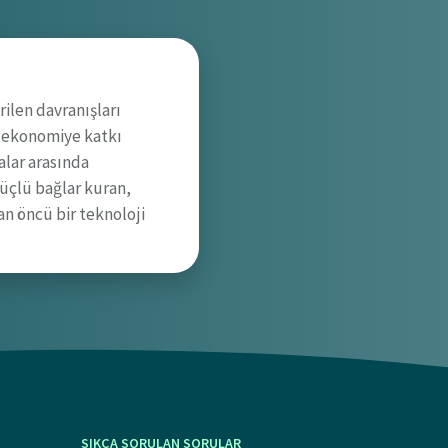
ilen davranışları
l ekonomiye katkı
alar arasında
güçlü bağlar kuran,
an öncü bir teknoloji
SIKÇA SORULAN SORULAR