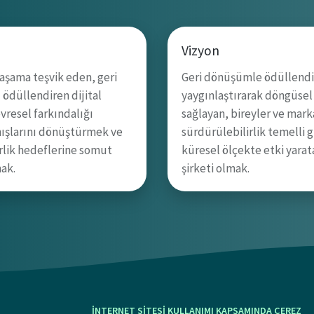
Vizyon
yaşama teşvik eden, geri
Geri dönüşümle ödüllendir
 ödüllendiren dijital
yaygınlaştırarak döngüse
vresel farkındalığı
sağlayan, bireyler ve mark
nışlarını dönüştürmek ve
sürdürülebilirlik temelli 
rlik hedeflerine somut
küresel ölçekte etki yarat
ak.
şirketi olmak.
İNTERNET SİTESİ KULLANIMI KAPSAMINDA ÇEREZ