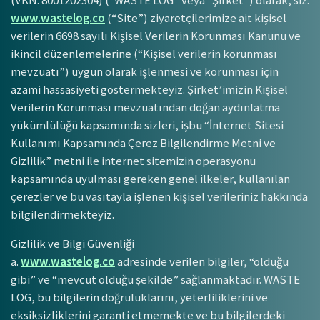
(VKN: 8001202304) (“WASTE LOG” veya “Şirket”) olarak, siz.
www.wastelog.co
(“Site”) ziyaretçilerimize ait kişisel
verilerin 6698 sayılı Kişisel Verilerin Korunması Kanunu ve
ikincil düzenlemelerine (“Kişisel verilerin korunması
mevzuatı”) uygun olarak işlenmesi ve korunması için
azami hassasiyeti göstermekteyiz. Şirket’imizin Kişisel
Verilerin Korunması mevzuatından doğan aydınlatma
yükümlülüğü kapsamında sizleri, işbu “İnternet Sitesi
Kullanımı Kapsamında Çerez Bilgilendirme Metni ve
Gizlilik” metni ile internet sitemizin operasyonu
kapsamında uyulması gereken genel ilkeler, kullanılan
çerezler ve bu vasıtayla işlenen kişisel verileriniz hakkında
bilgilendirmekteyiz.
Gizlilik ve Bilgi Güvenliği
a.
www.wastelog.co
adresinde verilen bilgiler, “olduğu
gibi” ve “mevcut olduğu şekilde” sağlanmaktadır. WASTE
LOG, bu bilgilerin doğruluklarını, yeterliliklerini ve
eksiksizliklerini garanti etmemekte ve bu bilgilerdeki