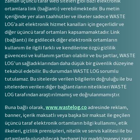
zaman üçüncü taraf web siteleri gibi bazı elektronik
ortamlara link (bağlantı) verebilmektedir. Bu metin
içeriğinde yer alan taahhütler ve ilkeler sadece WASTE
LOG’a ait elektronik hizmet kanalları için geçerlidir ve
diğer üçüncü taraf ortamları kapsamamaktadır. Link
(bağlantı) ile gidilecek diğer elektronik ortamların
kullanım ile ilgili farklı ve kendilerine özgü gizlilik
güvencesi ve kullanım şartları olabilir ve bu şartlar, WASTE
LOG’un sağladıklarından daha düşük bir güvenlik düzeyine
tekabül edebilir. Bu durumdan WASTE LOG sorumlu
tutulamaz. Bu sitelerde verilen bilgilerin doğruluğu ile bu
sitelerden verilen diğer bağlantıların nitelikleri WASTE
LOG tarafından araştırılmamış ve doğrulanmamıştır.
Buna bağlı olarak,
www.wastelog.co
adresinde reklam,
banner, içerik maksatlı veya başka bir maksat ile geçilen
üçüncü taraf elektronik ortamların bilgi kullanımı, etik
ilkeleri, gizlilik prensipleri, nitelik ve servis kalitesi ile bu
ortamlarda oluşabilecek herhangi bir maddi/manevi zarar