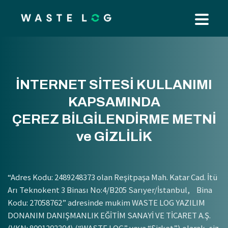
İNTERNET SİTESİ KULLANIMI
KAPSAMINDA
ÇEREZ BİLGİLENDİRME METNİ
ve GİZLİLİK
“Adres Kodu: 2489248373 olan Reşitpaşa Mah. Katar Cad. İtü
Arı Teknokent 3 Binası No:4/B205 Sarıyer/İstanbul, Bina
Kodu: 27058762” adresinde mukim WASTE LOG YAZILIM
DONANIM DANIŞMANLIK EĞİTİM SANAYİ VE TİCARET A.Ş.