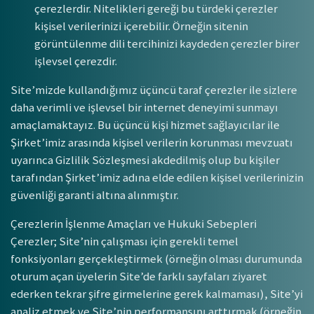
çerezlerdir. Nitelikleri gereği bu türdeki çerezler
kişisel verilerinizi içerebilir. Örneğin sitenin
görüntülenme dili tercihinizi kaydeden çerezler birer
işlevsel çerezdir.
Site’mizde kullandığımız üçüncü taraf çerezler ile sizlere
daha verimli ve işlevsel bir internet deneyimi sunmayı
amaçlamaktayız. Bu üçüncü kişi hizmet sağlayıcılar ile
Şirket’imiz arasında kişisel verilerin korunması mevzuatı
uyarınca Gizlilik Sözleşmesi akdedilmiş olup bu kişiler
tarafından Şirket’imiz adına elde edilen kişisel verilerinizin
güvenliği garanti altına alınmıştır.
Çerezlerin İşlenme Amaçları ve Hukuki Sebepleri
Çerezler; Site’nin çalışması için gerekli temel
fonksiyonları gerçekleştirmek (örneğin olması durumunda
oturum açan üyelerin Site’de farklı sayfaları ziyaret
ederken tekrar şifre girmelerine gerek kalmaması), Site’yi
analiz etmek ve Site’nin performansını arttırmak (örneğin